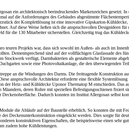
Allergosan ein architektonisch beeindruckendes Markenzeichen gesetzt
imal auf die Anforderungen des Gebäudes abgestimmte Flächentemperi
stück der Komplettlösung ist eine innovative Gipskarton-Kühldecke, di
hnet. Auf diese Weise ließen sich die anspruchsvollen Designideen fü
ld für die 130 Mitarbeiter sicherstellen. Gleichzeitig trug das Kühldec
Euro teuren Projekts war, dass sich sowohl im Außen- als auch im Inn
lten. Dementsprechend sind auf der vollflächigen Glasfassade des fün
Stockwerk verfügt, Darmbakterien als gestalterische Elemente abgebi
achgarten sowie eine Photovoltaikanlage, die den überwiegenden Teil
treppe an die Windungen des Darms. Die freitragende Konstruktion aus 
ese anspruchsvolle Architektur erforderte eine flexible Systemlösung
llation der Heiz- und Kühldecke Uponor Thermatop M entschieden. Das 
en Mäandern, deren Rohre mit speziellen Befestigungsschienen fixiert s
er Deckenoberfläche. Dadurch konnten im Institut Allergosan selbst k
en Module die Abläufe auf der Baustelle erheblich. So konnten die mit F
e der Deckenunterkonstruktion eingeklickt werden. Dies sorgte für deu
nderen konstruktiven Eigenschaften, die beispielsweise einen sehr gu
rum zudem hohe Kühlleistungen.