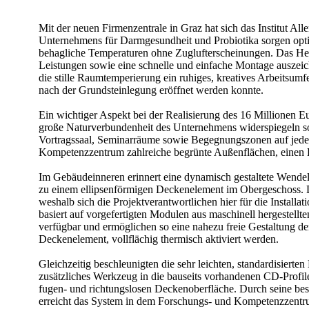
Mit der neuen Firmenzentrale in Graz hat sich das Institut 
Unternehmens für Darmgesundheit und Probiotika sorgen opt
behagliche Temperaturen ohne Zuglufterscheinungen. Das Herz
Leistungen sowie eine schnelle und einfache Montage auszeic
die stille Raumtemperierung ein ruhiges, kreatives Arbeitsumfe
nach der Grundsteinlegung eröffnet werden konnte.
Ein wichtiger Aspekt bei der Realisierung des 16 Millionen 
große Naturverbundenheit des Unternehmens widerspiegeln sol
Vortragssaal, Seminarräume sowie Begegnungszonen auf jedem 
Kompetenzzentrum zahlreiche begrünte Außenflächen, einen D
Im Gebäudeinneren erinnert eine dynamisch gestaltete Wendel
zu einem ellipsenförmigen Deckenelement im Obergeschoss. Di
weshalb sich die Projektverantwortlichen hier für die Insta
basiert auf vorgefertigten Modulen aus maschinell hergestellt
verfügbar und ermöglichen so eine nahezu freie Gestaltung d
Deckenelement, vollflächig thermisch aktiviert werden.
Gleichzeitig beschleunigten die sehr leichten, standardisiert
zusätzliches Werkzeug in die bauseits vorhandenen CD-Profil
fugen- und richtungslosen Deckenoberfläche. Durch seine beso
erreicht das System in dem Forschungs- und Kompetenzzent