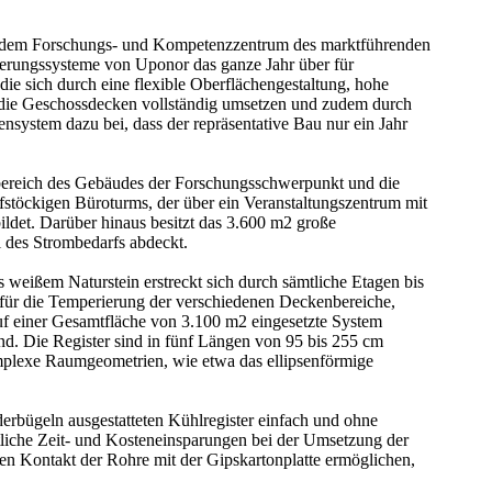
. In dem Forschungs- und Kompetenzzentrum des marktführenden
erungssysteme von Uponor das ganze Jahr über für
e sich durch eine flexible Oberflächengestaltung, hohe
r die Geschossdecken vollständig umsetzen und zudem durch
kensystem dazu bei, dass der repräsentative Bau nur ein Jahr
enbereich des Gebäudes der Forschungsschwerpunkt und die
fstöckigen Büroturms, der über ein Veranstaltungszentrum mit
ldet. Darüber hinaus besitzt das 3.600 m2 große
 des Strombedarfs abdeckt.
weißem Naturstein erstreckt sich durch sämtliche Etagen bis
 für die Temperierung der verschiedenen Deckenbereiche,
auf einer Gesamtfläche von 3.100 m2 eingesetzte System
ind. Die Register sind in fünf Längen von 95 bis 255 cm
omplexe Raumgeometrien, wie etwa das ellipsenförmige
ederbügeln ausgestatteten Kühlregister einfach und ohne
tliche Zeit- und Kosteneinsparungen bei der Umsetzung der
ten Kontakt der Rohre mit der Gipskartonplatte ermöglichen,