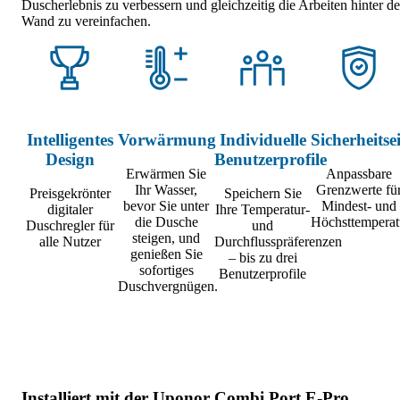
Duscherlebnis zu verbessern und gleichzeitig die Arbeiten hinter de
Wand zu vereinfachen.
Intelligentes
Vorwärmung
Individuelle
Sicherheitse
Design
Benutzerprofile
Erwärmen Sie
Anpassbare
Ihr Wasser,
Grenzwerte fü
Preisgekrönter
Speichern Sie
bevor Sie unter
Mindest- und
digitaler
Ihre Temperatur-
die Dusche
Höchsttemperat
Duschregler für
und
steigen, und
alle Nutzer
Durchflusspräferenzen
genießen Sie
– bis zu drei
sofortiges
Benutzerprofile
Duschvergnügen.
Installiert mit der Uponor Combi Port E-Pro