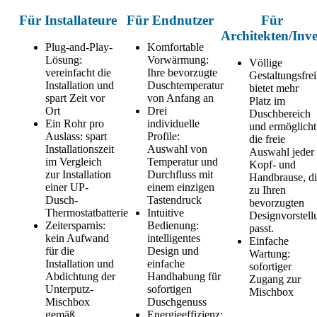
Für Installateure
Für Endnutzer
Für
Architekten/Inve
Plug-and-Play-
Komfortable
Lösung:
Vorwärmung:
Völlige
vereinfacht die
Ihre bevorzugte
Gestaltungsfrei
Installation und
Duschtemperatur
bietet mehr
spart Zeit vor
von Anfang an
Platz im
Ort
Drei
Duschbereich
Ein Rohr pro
individuelle
und ermöglicht
Auslass: spart
Profile:
die freie
Installationszeit
Auswahl von
Auswahl jeder
im Vergleich
Temperatur und
Kopf- und
zur Installation
Durchfluss mit
Handbrause, d
einer UP-
einem einzigen
zu Ihren
Dusch-
Tastendruck
bevorzugten
Thermostatbatterie
Intuitive
Designvorstell
Zeitersparnis:
Bedienung:
passt.
kein Aufwand
intelligentes
Einfache
für die
Design und
Wartung:
Installation und
einfache
sofortiger
Abdichtung der
Handhabung für
Zugang zur
Unterputz-
sofortigen
Mischbox
Mischbox
Duschgenuss
gemäß
Energieeffizienz: