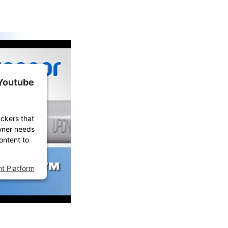
 Youtube
ackers that
owner needs
ontent to
t Platform