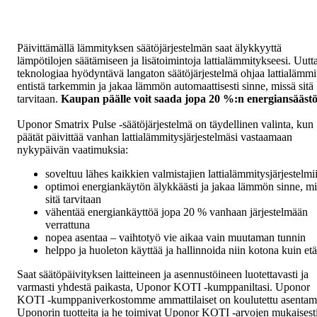
Päivittämällä lämmityksen säätöjärjestelmän saat älykkyyttä
lämpötilojen säätämiseen ja lisätoimintoja lattialämmitykseesi. Uutt
teknologiaa hyödyntävä langaton säätöjärjestelmä ohjaa lattialämmi
entistä tarkemmin ja jakaa lämmön automaattisesti sinne, missä sitä
tarvitaan.
Kaupan päälle voit saada jopa 20 %:n energiansääst
Uponor Smatrix Pulse -säätöjärjestelmä on täydellinen valinta, kun
päätät päivittää vanhan lattialämmitysjärjestelmäsi vastaamaan
nykypäivän vaatimuksia:
soveltuu lähes kaikkien valmistajien lattialämmitysjärjestelmi
optimoi energiankäytön älykkäästi ja jakaa lämmön sinne, mi
sitä tarvitaan
vähentää energiankäyttöä jopa 20 % vanhaan järjestelmään
verrattuna
nopea asentaa – vaihtotyö vie aikaa vain muutaman tunnin
helppo ja huoleton käyttää ja hallinnoida niin kotona kuin et
Saat säätöpäivityksen laitteineen ja asennustöineen luotettavasti ja
varmasti yhdestä paikasta, Uponor KOTI -kumppaniltasi. Uponor
KOTI -kumppaniverkostomme ammattilaiset on koulutettu asenta
Uponorin tuotteita ja he toimivat Uponor KOTI -arvojen mukaisesti