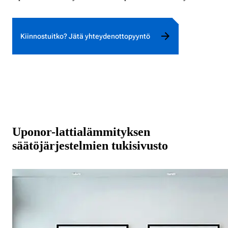
Kiinnostuitko? Jätä yhteydenottopyyntö
Uponor-lattialämmityksen
säätöjärjestelmien tukisivusto