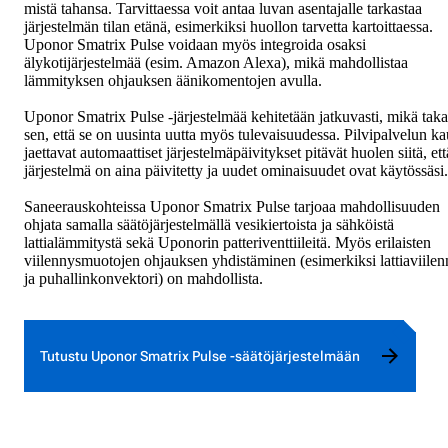
mistä tahansa. Tarvittaessa voit antaa luvan asentajalle tarkastaa
järjestelmän tilan etänä, esimerkiksi huollon tarvetta kartoittaessa.
Uponor Smatrix Pulse voidaan myös integroida osaksi
älykotijärjestelmää (esim. Amazon Alexa), mikä mahdollistaa
lämmityksen ohjauksen äänikomentojen avulla.
Uponor Smatrix Pulse -järjestelmää kehitetään jatkuvasti, mikä tak
sen, että se on uusinta uutta myös tulevaisuudessa. Pilvipalvelun ka
jaettavat automaattiset järjestelmäpäivitykset pitävät huolen siitä, ett
järjestelmä on aina päivitetty ja uudet ominaisuudet ovat käytössäsi.
Saneerauskohteissa Uponor Smatrix Pulse tarjoaa mahdollisuuden
ohjata samalla säätöjärjestelmällä vesikiertoista ja sähköistä
lattialämmitystä sekä Uponorin patteriventtiileitä. Myös erilaisten
viilennysmuotojen ohjauksen yhdistäminen (esimerkiksi lattiaviilen
ja puhallinkonvektori) on mahdollista.
Tutustu Uponor Smatrix Pulse -säätöjärjestelmään