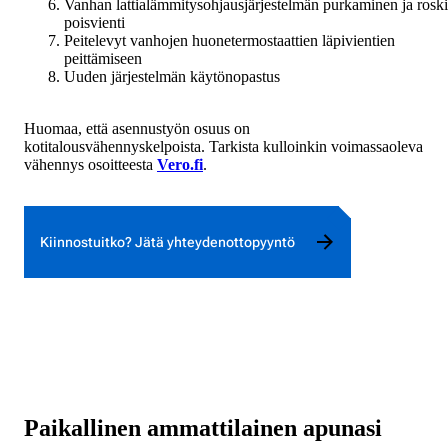
Vanhan lattialämmitysohjausjärjestelmän purkaminen ja rosk
poisvienti
Peitelevyt vanhojen huonetermostaattien läpivientien
peittämiseen
Uuden järjestelmän käytönopastus
Huomaa, että asennustyön osuus on
kotitalousvähennyskelpoista. Tarkista kulloinkin voimassaoleva
vähennys osoitteesta
Vero.fi
.
Kiinnostuitko? Jätä yhteydenottopyyntö
Paikallinen ammattilainen apunasi