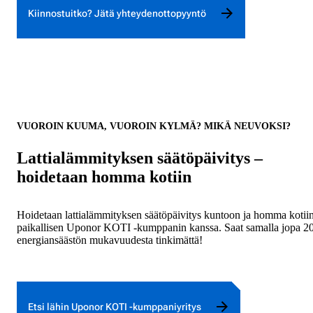
Kiinnostuitko? Jätä yhteydenottopyyntö
VUOROIN KUUMA, VUOROIN KYLMÄ? MIKÄ NEUVOKSI?
Lattialämmityksen säätöpäivitys –
hoidetaan homma kotiin
Hoidetaan lattialämmityksen säätöpäivitys kuntoon ja homma kotii
paikallisen Uponor KOTI -kumppanin kanssa. Saat samalla jopa 2
energiansäästön mukavuudesta tinkimättä!
Etsi lähin Uponor KOTI -kumppaniyritys