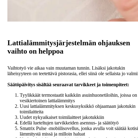
Lattialämmitysjärjestelmän ohjauksen
vaihto on helppoa
Vaihtotyö vie aikaa vain muutaman tunnin. Lisäksi jakotukin
läheisyyteen on teetettävä pistorasia, ellei siinä ole sellaista jo valmi
Säätöpäivitys sisältää seuraavat tarvikkeet ja toimenpiteet:
Tyylikkäät termostaatit kaikkiin asuinhuonetiloihin, joissa on
vesikiertoinen lattialämmitys
Uusi lattialämmityksen keskusyksikkö ohjaamaan jakotukin
toimilaitteita
Uudet nykyaikaiset toimilaitteet jakotukkiin
Edellä lueteltujen tarvikkeiden asennus- ja säätötyö
Smatrix Pulse -mobiilisovellus, jonka avulla voit säätää kotisi
lämmitystä missä ja milloin haluat