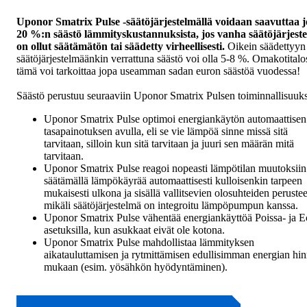
Uponor Smatrix Pulse -säätöjärjestelmällä voidaan saavuttaa 
20 %:n säästö lämmityskustannuksista, jos vanha säätöjärjest
on ollut säätämätön tai säädetty virheellisesti.
Oikein säädettyyn
säätöjärjestelmäänkin verrattuna säästö voi olla 5-8 %. Omakotitalo
tämä voi tarkoittaa jopa useamman sadan euron säästöä vuodessa!
Säästö perustuu seuraaviin Uponor Smatrix Pulsen toiminnallisuuks
Uponor Smatrix Pulse optimoi energiankäytön automaattisen
tasapainotuksen avulla, eli se vie lämpöä sinne missä sitä
tarvitaan, silloin kun sitä tarvitaan ja juuri sen määrän mitä
tarvitaan.
Uponor Smatrix Pulse reagoi nopeasti lämpötilan muutoksiin
säätämällä lämpökäyrää automaattisesti kulloisenkin tarpeen
mukaisesti ulkona ja sisällä vallitsevien olosuhteiden perustee
mikäli säätöjärjestelmä on integroitu lämpöpumpun kanssa.
Uponor Smatrix Pulse vähentää energiankäyttöä Poissa- ja E
asetuksilla, kun asukkaat eivät ole kotona.
Uponor Smatrix Pulse mahdollistaa lämmityksen
aikatauluttamisen ja rytmittämisen edullisimman energian hi
mukaan (esim. yösähkön hyödyntäminen).