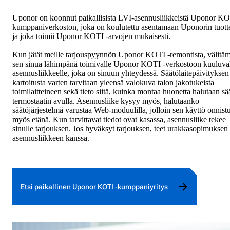
Uponor on koonnut paikallisista LVI-asennusliikkeistä Uponor KO
kumppaniverkoston, joka on koulutettu asentamaan Uponorin tuotte
ja joka toimii Uponor KOTI -arvojen mukaisesti.
Kun jätät meille tarjouspyynnön Uponor KOTI -remontista, välit
sen sinua lähimpänä toimivalle Uponor KOTI -verkostoon kuuluva
asennusliikkeelle, joka on sinuun yhteydessä. Säätölaitepäivityksen
kartoitusta varten tarvitaan yleensä valokuva talon jakotukeista
toimilaitteineen sekä tieto siitä, kuinka montaa huonetta halutaan sä
termostaatin avulla. Asennusliike kysyy myös, halutaanko
säätöjärjestelmä varustaa Web-moduulilla, jolloin sen käyttö onnist
myös etänä. Kun tarvittavat tiedot ovat kasassa, asennusliike tekee
sinulle tarjouksen. Jos hyväksyt tarjouksen, teet urakkasopimuksen
asennusliikkeen kanssa.
Etsi paikallinen Uponor KOTI -kumppaniyritys