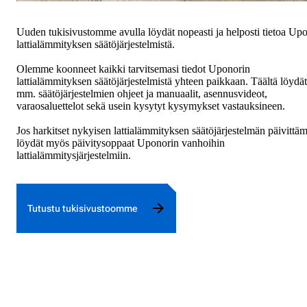
Uuden tukisivustomme avulla löydät nopeasti ja helposti tietoa Up
lattialämmityksen säätöjärjestelmistä.
Olemme koonneet kaikki tarvitsemasi tiedot Uponorin
lattialämmityksen säätöjärjestelmistä yhteen paikkaan. Täältä löydät
mm. säätöjärjestelmien ohjeet ja manuaalit, asennusvideot,
varaosaluettelot sekä usein kysytyt kysymykset vastauksineen.
Jos harkitset nykyisen lattialämmityksen säätöjärjestelmän päivittäm
löydät myös päivitysoppaat Uponorin vanhoihin
lattialämmitysjärjestelmiin.
Tutustu tukisivustoomme