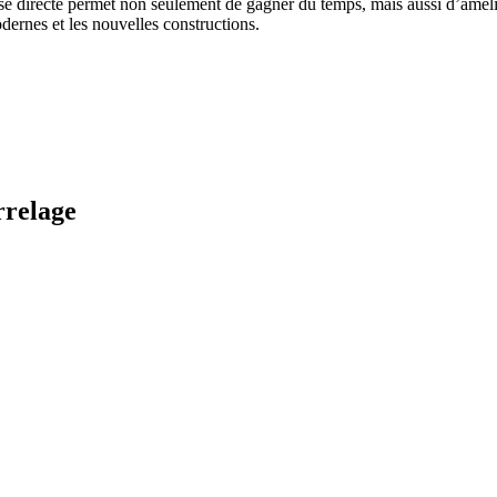
 directe permet non seulement de gagner du temps, mais aussi d’améliore
odernes et les nouvelles constructions.
rrelage