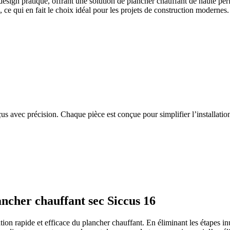
ign pratique, offrant une solution de plancher chauffant de haute perf
gie, ce qui en fait le choix idéal pour les projets de construction moder
s avec précision. Chaque pièce est conçue pour simplifier l’installation
lancher chauffant sec Siccus 16
on rapide et efficace du plancher chauffant. En éliminant les étapes inu