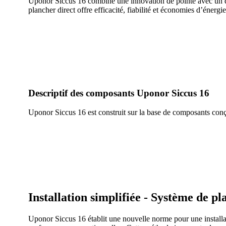
Uponor Siccus 16 combine une innovation de pointe avec un des
plancher direct offre efficacité, fiabilité et économies d’éner
Descriptif des composants Uponor Siccus 16
Uponor Siccus 16 est construit sur la base de composants conçu
Installation simplifiée - Système de p
Uponor Siccus 16 établit une nouvelle norme pour une installati