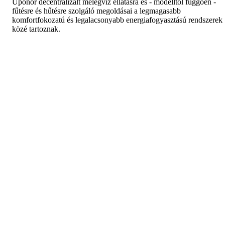
Uponor decentralizált melegvíz ellátásra és - modelltől függően -
fűtésre és hűtésre szolgáló megoldásai a legmagasabb
komfortfokozatú és legalacsonyabb energiafogyasztású rendszerek
közé tartoznak.