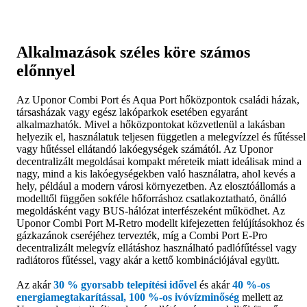
Alkalmazások széles köre számos
előnnyel
Az Uponor Combi Port és Aqua Port hőközpontok családi házak,
társasházak vagy egész lakóparkok esetében egyaránt
alkalmazhatók. Mivel a hőközpontokat közvetlenül a lakásban
helyezik el, használatuk teljesen független a melegvízzel és fűtéssel
vagy hűtéssel ellátandó lakóegységek számától. Az Uponor
decentralizált megoldásai kompakt méreteik miatt ideálisak mind a
nagy, mind a kis lakóegységekben való használatra, ahol kevés a
hely, például a modern városi környezetben. Az elosztóállomás a
modelltől függően sokféle hőforráshoz csatlakoztatható, önálló
megoldásként vagy BUS-hálózat interfészeként működhet. Az
Uponor Combi Port M-Retro modellt kifejezetten felújításokhoz és
gázkazánok cseréjéhez tervezték, míg a Combi Port E-Pro
decentralizált melegvíz ellátáshoz használható padlófűtéssel vagy
radiátoros fűtéssel, vagy akár a kettő kombinációjával együtt.
Az akár
30 % gyorsabb telepítési idővel
és akár
40 %-os
energiamegtakarítással, 100 %-os ivóvízminőség
mellett az