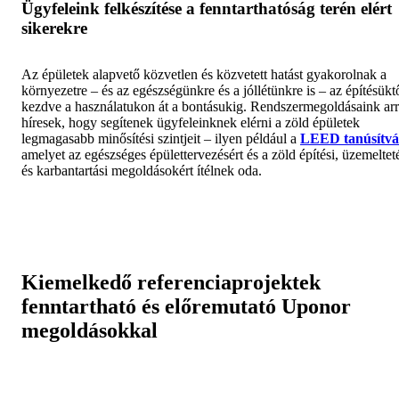
Ügyfeleink felkészítése a fenntarthatóság terén elért
sikerekre
Az épületek alapvető közvetlen és közvetett hatást gyakorolnak a
környezetre – és az egészségünkre és a jóllétünkre is – az építésükt
kezdve a használatukon át a bontásukig. Rendszermegoldásaink arr
híresek, hogy segítenek ügyfeleinknek elérni a zöld épületek
legmagasabb minősítési szintjeit – ilyen például a
LEED tanúsítv
amelyet az egészséges épülettervezésért és a zöld építési, üzemeltet
és karbantartási megoldásokért ítélnek oda.
Kiemelkedő referenciaprojektek
fenntartható és előremutató Uponor
megoldásokkal