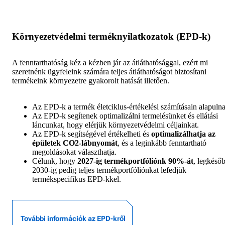
Környezetvédelmi terméknyilatkozatok (EPD-k)
A fenntarthatóság kéz a kézben jár az átláthatósággal, ezért mi
szeretnénk ügyfeleink számára teljes átláthatóságot biztosítani
termékeink környezetre gyakorolt hatását illetően.
Az EPD-k a termék életciklus-értékelési számításain alapuln
Az EPD-k segítenek
optimalizálni termelésünket és ellátási
láncunkat, hogy elérjük környezetvédelmi céljainkat.
Az EPD-k segítségével értékelheti és
optimalizálhatja az
épületek
CO2-lábnyomát
, és a leginkább fenntartható
megoldásokat választhatja.
Célunk, hogy
2027-ig termékportfóliónk 90%-át
, legkéső
2030-ig pedig teljes termékportfóliónkat lefedjük
termékspecifikus EPD-kkel.
További információk az EPD-kről