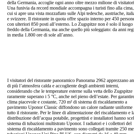
della Germania, accoglie ogni anno oltre mezzo milione di visitatori
Una funivia da record mondiale accompagna i turisti fino alla cima,
cui si apre una vista mozzafiato sulle Alpi tedesche, austriache, ital
e svizzere. Il ristorante in quota offre spazio interno per 450 person
con ulteriori 850 posti all’esterno. Lo Zugspitze non è solo il luogo
freddo della Germania, ma anche quello più soleggiato: da anni regi
in media 1.800 ore di sole all’anno.
I visitatori del ristorante panoramico Panorama 2962 apprezzano a
di più l’atmosfera calda e accogliente degli ambienti interni,
considerando che le temperature esterne sulla vetta dello Zugspitze
raramente superano i 5 °C, anche nel pieno dell’estate. Per garantir
clima piacevole e costante, 720 m² di sistema di riscaldamento a
pavimento Uponor Classic diffondono un calore radiante uniforme 
tutto il ristorante. Per le linee di alimentazione del riscaldamento e l
distribuzione dell’acqua potabile, progettisti e installatori hanno scel
sistema di tubazioni multistrato Uponor. I radiatori e i collettori del
sistema di riscaldamento a pavimento sono collegati tramite 250 met