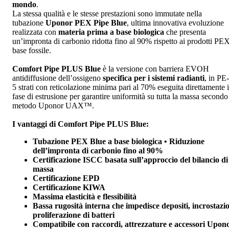
mondo
.
La stessa qualità e le stesse prestazioni sono immutate nella
tubazione
Uponor PEX Pipe Blue
, ultima innovativa evoluzione
realizzata con
materia prima a base biologica
che presenta
un’impronta di carbonio ridotta fino al 90% rispetto ai prodotti PE
base fossile.
Comfort Pipe PLUS Blue
è la versione con barriera EVOH
antidiffusione dell’ossigeno
specifica per i sistemi radianti
, in PE
5 strati con reticolazione minima pari al 70% eseguita direttamente 
fase di estrusione per garantire uniformità su tutta la massa secondo 
metodo Uponor UAX™.
I vantaggi di Comfort Pipe PLUS Blue:
Tubazione PEX Blue a base biologica • Riduzione
dell’impronta di carbonio fino al 90%
Certificazione ISCC basata sull’approccio del bilancio di
massa
Certificazione EPD
Certificazione KIWA
Massima elasticità e flessibilità
Bassa rugosità interna che impedisce depositi, incrostazio
proliferazione di batteri
Compatibile con raccordi, attrezzature e accessori Upon