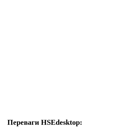
Програмне забезпечення HS
від Uponor
для створення проєктних планів систем опалення,
охолодження та водопостачання, а також для розрахунку
тепловтрат будівлі
Переваги HSEdesktop: