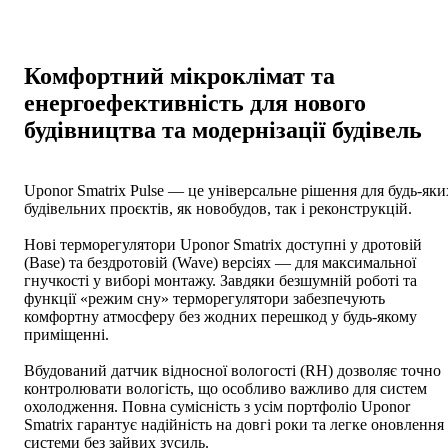
Комфортний мікроклімат та
енергоефективність для нового
будівництва та модернізації будівель
Uponor Smatrix Pulse — це універсальне рішення для будь-яки
будівельних проєктів, як новобудов, так і реконструкцій.
Нові терморегулятори Uponor Smatrix доступні у дротовій
(Base) та бездротовій (Wave) версіях — для максимальної
гнучкості у виборі монтажу. Завдяки безшумній роботі та
функції «режим сну» терморегулятори забезпечують
комфортну атмосферу без жодних перешкод у будь-якому
приміщенні.
Вбудований датчик відносної вологості (RH) дозволяє точно
контролювати вологість, що особливо важливо для систем
охолодження. Повна сумісність з усім портфоліо Uponor
Smatrix гарантує надійність на довгі роки та легке оновлення
системи без зайвих зусиль.