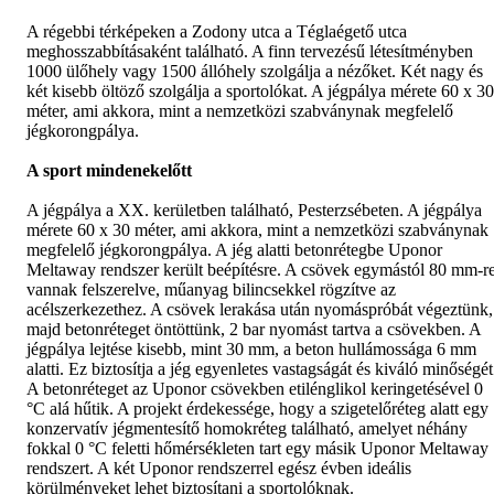
A régebbi térképeken a Zodony utca a Téglaégető utca
meghosszabbításaként található. A finn tervezésű létesítményben
1000 ülőhely vagy 1500 állóhely szolgálja a nézőket. Két nagy és
két kisebb öltöző szolgálja a sportolókat. A jégpálya mérete 60 x 30
méter, ami akkora, mint a nemzetközi szabványnak megfelelő
jégkorongpálya.
A sport mindenekelőtt
A jégpálya a XX. kerületben található, Pesterzsébeten. A jégpálya
mérete 60 x 30 méter, ami akkora, mint a nemzetközi szabványnak
megfelelő jégkorongpálya. A jég alatti betonrétegbe Uponor
Meltaway rendszer került beépítésre. A csövek egymástól 80 mm-r
vannak felszerelve, műanyag bilincsekkel rögzítve az
acélszerkezethez. A csövek lerakása után nyomáspróbát végeztünk,
majd betonréteget öntöttünk, 2 bar nyomást tartva a csövekben. A
jégpálya lejtése kisebb, mint 30 mm, a beton hullámossága 6 mm
alatti. Ez biztosítja a jég egyenletes vastagságát és kiváló minőségét
A betonréteget az Uponor csövekben etilénglikol keringetésével 0
°C alá hűtik. A projekt érdekessége, hogy a szigetelőréteg alatt egy
konzervatív jégmentesítő homokréteg található, amelyet néhány
fokkal 0 °C feletti hőmérsékleten tart egy másik Uponor Meltaway
rendszert. A két Uponor rendszerrel egész évben ideális
körülményeket lehet biztosítani a sportolóknak.