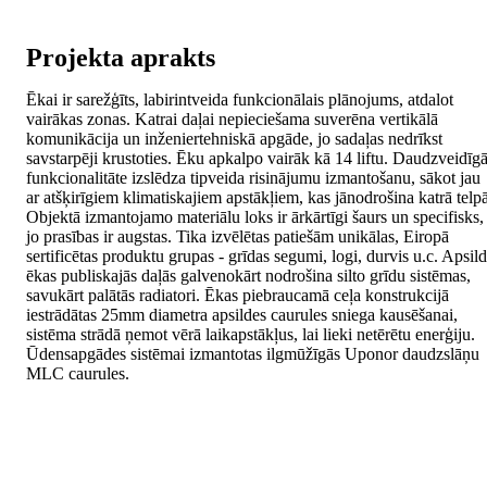
Projekta aprakts
Ēkai ir sarežģīts, labirintveida funkcionālais plānojums, atdalot
vairākas zonas. Katrai daļai nepieciešama suverēna vertikālā
komunikācija un inženiertehniskā apgāde, jo sadaļas nedrīkst
savstarpēji krustoties. Ēku apkalpo vairāk kā 14 liftu. Daudzveidīg
funkcionalitāte izslēdza tipveida risinājumu izmantošanu, sākot jau
ar atšķirīgiem klimatiskajiem apstākļiem, kas jānodrošina katrā telpā
Objektā izmantojamo materiālu loks ir ārkārtīgi šaurs un specifisks,
jo prasības ir augstas. Tika izvēlētas patiešām unikālas, Eiropā
sertificētas produktu grupas - grīdas segumi, logi, durvis u.c. Apsild
ēkas publiskajās daļās galvenokārt nodrošina silto grīdu sistēmas,
savukārt palātās radiatori. Ēkas piebraucamā ceļa konstrukcijā
iestrādātas 25mm diametra apsildes caurules sniega kausēšanai,
sistēma strādā ņemot vērā laikapstākļus, lai lieki netērētu enerģiju.
Ūdensapgādes sistēmai izmantotas ilgmūžīgās Uponor daudzslāņu
MLC caurules.