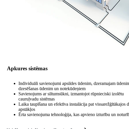
Apkures sistēmas
Individuāli savienojumi apsildes ūdenim, dzeramajam ūdeni
dzesēšanas ūdenim un notekūdeņiem
Savienojums ar siltumsūkni, izmantojot rūpnieciski izolētu
cauruļvadu sistēmas
Laika taupīšana un efektīva instalācija pat vissarežģītākajos 
apstākļos
Ērta savienojuma tehnoloģija, kas apvieno izturību un noturī