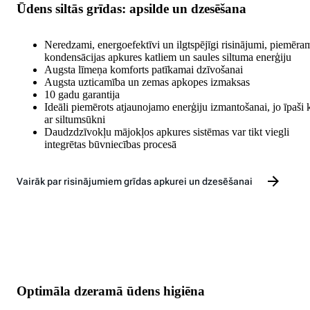
Ūdens siltās grīdas: apsilde un dzesēšana
Neredzami, energoefektīvi un ilgtspējīgi risinājumi, piemēram
kondensācijas apkures katliem un saules siltuma enerģiju
Augsta līmeņa komforts patīkamai dzīvošanai
Augsta uzticamība un zemas apkopes izmaksas
10 gadu garantija
Ideāli piemērots atjaunojamo enerģiju izmantošanai, jo īpaši
ar siltumsūkni
Daudzdzīvokļu mājokļos apkures sistēmas var tikt viegli
integrētas būvniecības procesā
Vairāk par risinājumiem grīdas apkurei un dzesēšanai
Optimāla dzeramā ūdens higiēna