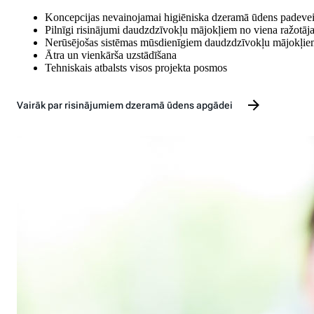
Koncepcijas nevainojamai higiēniska dzeramā ūdens padeve
Pilnīgi risinājumi daudzdzīvokļu mājokļiem no viena ražotāj
Nerūsējošas sistēmas mūsdienīgiem daudzdzīvokļu mājokļi
Ātra un vienkārša uzstādīšana
Tehniskais atbalsts visos projekta posmos
Vairāk par risinājumiem dzeramā ūdens apgādei