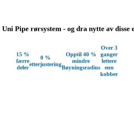
Uni Pipe rørsystem - og dra nytte av disse
Over 3
15 %
Opptil 40 %
ganger
0 %
færre
mindre
lettere
etterjustering
deler
Bøyningsradius
enn
kobber