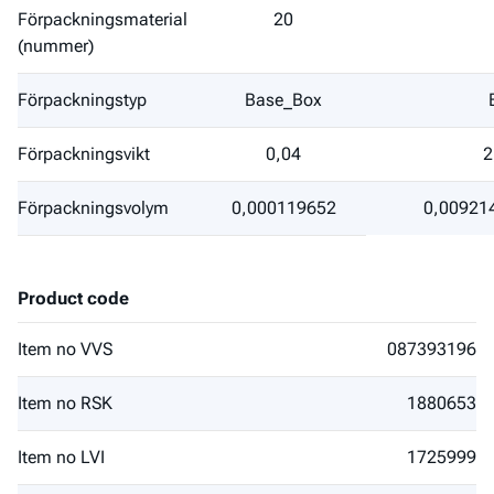
Förpackningsmaterial
20
(nummer)
Förpackningstyp
Base_Box
Förpackningsvikt
0,04
2
Förpackningsvolym
0,000119652
0,00921
Product code
Item no VVS
087393196
Item no RSK
1880653
Item no LVI
1725999