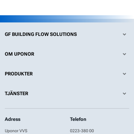
GF BUILDING FLOW SOLUTIONS
GF Building Flow Solutions
GF
OM UPONOR
Whistleblowing
PRODUKTER
Uponor i Sverige
Golvvärme
Karriär
TJÄNSTER
Golvvärmereglering
Nyheter
Kontakt
Tappvatten
Nyhetsbrev
Tjänster för VVS-konsulter
Adress
Telefon
Produktkatalog
Avtryck
Tjänster för konsumenter
Uponor VVS
0223-380 00