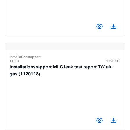
View docume
Download document
Installationsrapport
110 B
1120118
Installationsrapport MLC leak test report TW air-
gas (1120118)
View docume
Download document