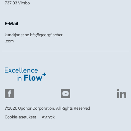
Sortimentslistan
737 03 Virsbo
Juridisk information
Tjänster för installatörer
VVS-Handboken
Cookie-asetukset
E-Mail
kundtjanst.se.bfs@georgfischer
.com
Footer
Facebook
YouTube
Li
©2026 Uponor Corporation. All Rights Reserved
Cookie-asetukset
Avtryck