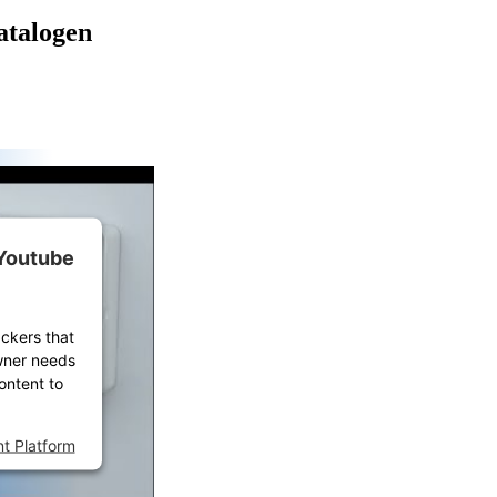
atalogen
 Youtube
ackers that
owner needs
ontent to
t Platform