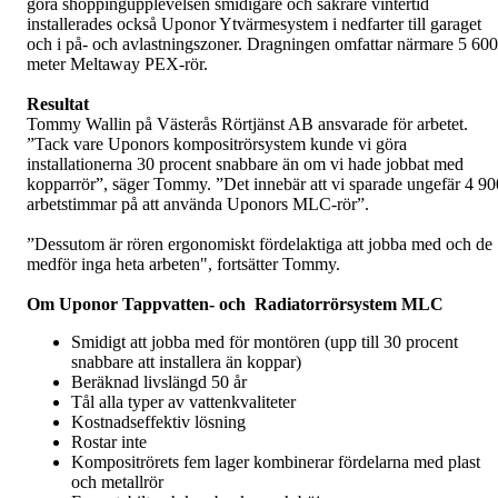
göra shoppingupplevelsen smidigare och säkrare vintertid
installerades också Uponor Ytvärmesystem i nedfarter till garaget
och i på- och avlastningszoner. Dragningen omfattar närmare 5 600
meter Meltaway PEX-rör.
Resultat
Tommy Wallin på Västerås Rörtjänst AB ansvarade för arbetet.
”Tack vare Uponors kompositrörsystem kunde vi göra
installationerna 30 procent snabbare än om vi hade jobbat med
kopparrör”, säger Tommy. ”Det innebär att vi sparade ungefär 4 90
arbetstimmar på att använda Uponors MLC-rör”.
”Dessutom är rören ergonomiskt fördelaktiga att jobba med och de
medför inga heta arbeten", fortsätter Tommy.
Om Uponor Tappvatten- och Radiatorrörsystem MLC
Smidigt att jobba med för montören (upp till 30 procent
snabbare att installera än koppar)
Beräknad livslängd 50 år
Tål alla typer av vattenkvaliteter
Kostnadseffektiv lösning
Rostar inte
Kompositrörets fem lager kombinerar fördelarna med plast
och metallrör