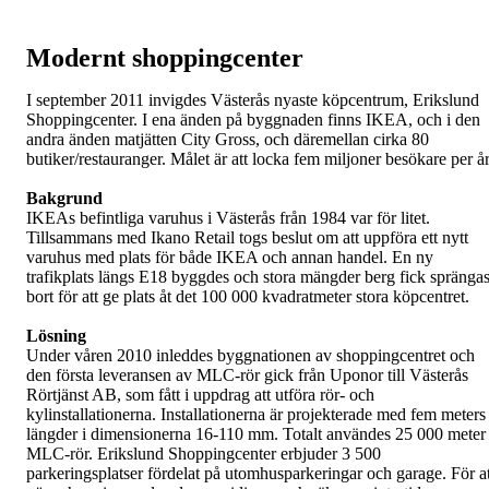
Modernt shoppingcenter
I september 2011 invigdes Västerås nyaste köpcentrum, Erikslund
Shoppingcenter. I ena änden på byggnaden finns IKEA, och i den
andra änden matjätten City Gross, och däremellan cirka 80
butiker/restauranger. Målet är att locka fem miljoner besökare per å
Bakgrund
IKEAs befintliga varuhus i Västerås från 1984 var för litet.
Tillsammans med Ikano Retail togs beslut om att uppföra ett nytt
varuhus med plats för både IKEA och annan handel. En ny
trafikplats längs E18 byggdes och stora mängder berg fick spränga
bort för att ge plats åt det 100 000 kvadratmeter stora köpcentret.
Lösning
Under våren 2010 inleddes byggnationen av shoppingcentret och
den första leveransen av MLC-rör gick från Uponor till Västerås
Rörtjänst AB, som fått i uppdrag att utföra rör- och
kylinstallationerna. Installationerna är projekterade med fem meters
längder i dimensionerna 16-110 mm. Totalt användes 25 000 meter
MLC-rör. Erikslund Shoppingcenter erbjuder 3 500
parkeringsplatser fördelat på utomhusparkeringar och garage. För at