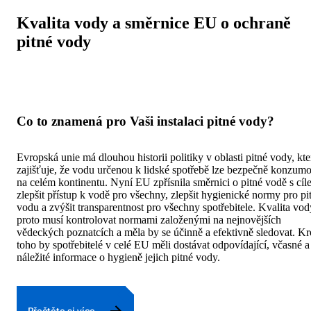
Kvalita vody a směrnice EU o ochraně
pitné vody
Co to znamená pro Vaši instalaci pitné vody?
Evropská unie má dlouhou historii politiky v oblasti pitné vody, kte
zajišťuje, že vodu určenou k lidské spotřebě lze bezpečně konzum
na celém kontinentu. Nyní EU zpřísnila směrnici o pitné vodě s cí
zlepšit přístup k vodě pro všechny, zlepšit hygienické normy pro pi
vodu a zvýšit transparentnost pro všechny spotřebitele. Kvalita vod
proto musí kontrolovat normami založenými na nejnovějších
vědeckých poznatcích a měla by se účinně a efektivně sledovat. K
toho by spotřebitelé v celé EU měli dostávat odpovídající, včasné a
náležité informace o hygieně jejich pitné vody.
Přečtěte si více