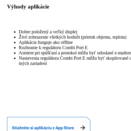
Výhody aplikácie
Dobre položený a veľký displej
Živé zobrazenie všetkých hodnôt (prietok objemu, teplota)
Aplikácia funguje ako offline
Rozhranie k regulátoru Combi Port E
Asistent pri spúšťaní a protokol môžu byť odoslané e-mailo
Nastavenia regulátora Combi Port E môžu byť skopírované 
iných zariadení
Stiahnite si aplikáciu z App Store