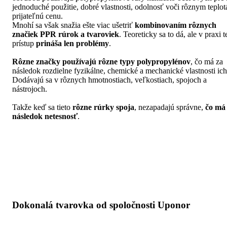
jednoduché použitie, dobré vlastnosti, odolnosť voči rôznym teplo
prijateľnú cenu.
Mnohí sa však snažia ešte viac ušetriť
kombinovaním rôznych
značiek PPR rúrok a tvaroviek
. Teoreticky sa to dá, ale v praxi t
prístup
prináša len problémy
.
Rôzne značky používajú rôzne typy polypropylénov
, čo má za
následok rozdielne fyzikálne, chemické a mechanické vlastnosti ich 
Dodávajú sa v rôznych hmotnostiach, veľkostiach, spojoch a
nástrojoch.
Takže keď sa tieto
rôzne rúrky spoja
, nezapadajú správne,
čo má
následok netesnosť
.
Dokonalá tvarovka od spoločnosti Uponor