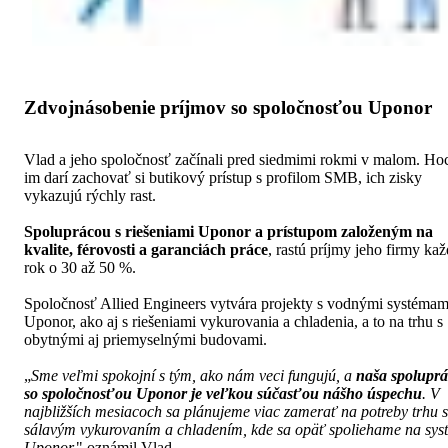
Zdvojnásobenie príjmov so spoločnosťou Uponor
Vlad a jeho spoločnosť začínali pred siedmimi rokmi v malom. Hoc
im darí zachovať si butikový prístup s profilom SMB, ich zisky
vykazujú rýchly rast.
Spoluprácou s riešeniami Uponor a prístupom založeným na
kvalite, férovosti a garanciách práce
, rastú príjmy jeho firmy ka
rok o 30 až 50 %.
Spoločnosť Allied Engineers vytvára projekty s vodnými systémam
Uponor, ako aj s riešeniami vykurovania a chladenia, a to na trhu s
obytnými aj priemyselnými budovami.
„
Sme veľmi spokojní s tým, ako nám veci fungujú, a
naša spolupr
so spoločnosťou Uponor je veľkou súčasťou nášho úspechu
. V
najbližších mesiacoch sa plánujeme viac zamerať na potreby trhu 
sálavým vykurovaním a chladením, kde sa opäť spoliehame na sys
Uponor,
" oznámil Vlad.