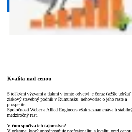
Kvalita nad cenou
S toľkými výzvami a tlakmi v tomto odvetví je čoraz ťažšie udržať
ziskový stavebný podnik v Rumunsku, nehovoriac o jeho raste a
prosperite.
Spoločnosti Weber a Allied Engineers však zaznamenávajú stabiln
medziročný rast.
V čom spočíva ich tajomstvo?
V prístupe, ktorý uprednostňuje profesionalitu a kvalitu pred cenou