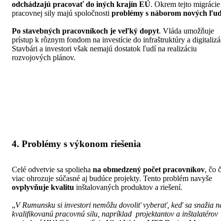
odchádzajú pracovať do iných krajín EÚ
. Okrem tejto migrácie
pracovnej sily majú spoločnosti
problémy s náborom nových ľud
Po stavebných pracovníkoch je veľký dopyt
. Vláda umožňuje
prístup k rôznym fondom na investície do infraštruktúry a digitalizá
Stavbári a investori však nemajú dostatok ľudí na realizáciu
rozvojových plánov.
4. Problémy s výkonom riešenia
Celé odvetvie sa spolieha
na obmedzený počet pracovníkov
, čo 
viac ohrozuje súčasné aj budúce projekty. Tento problém navyše
ovplyvňuje kvalitu
inštalovaných produktov a riešení.
„
V Rumunsku si investori nemôžu dovoliť vyberať, keď sa snažia n
kvalifikovanú pracovnú silu, napríklad projektantov a inštalatérov