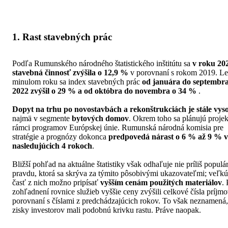
1. Rast stavebných prác
Podľa Rumunského národného štatistického inštitútu sa
v roku 20
stavebná činnosť zvýšila o 12,9 %
v porovnaní s rokom 2019. Le
minulom roku sa index stavebných prác
od januára do septembr
2022 zvýšil o 29 % a od októbra do novembra o 34 %
.
Dopyt na trhu po novostavbách a rekonštrukciách je stále vys
najmä v segmente
bytových domov
. Okrem toho sa plánujú projek
rámci programov Európskej únie. Rumunská národná komisia pre
stratégie a prognózy dokonca
predpovedá nárast o 6 % až 9 % v
nasledujúcich 4 rokoch
.
Bližší pohľad na aktuálne štatistiky však odhaľuje nie príliš populá
pravdu, ktorá sa skrýva za týmito pôsobivými ukazovateľmi; veľkú
časť z nich možno pripísať
vyšším cenám použitých materiálov
.
zohľadnení rovnice služieb vyššie ceny zvýšili celkové čísla príjm
porovnaní s číslami z predchádzajúcich rokov. To však neznamená,
zisky investorov mali podobnú krivku rastu. Práve naopak.