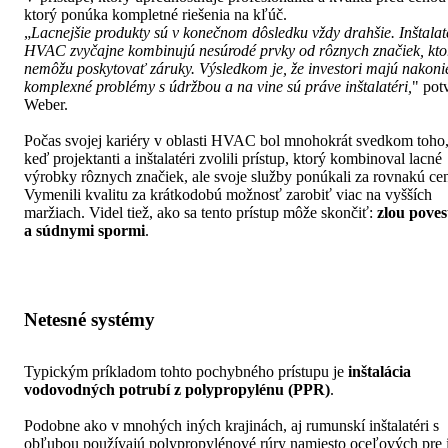
ktorý ponúka kompletné riešenia na kľúč.
„
Lacnejšie produkty sú v konečnom dôsledku vždy drahšie. Inštalat
HVAC zvyčajne kombinujú nesúrodé prvky od rôznych značiek, kto
nemôžu poskytovať záruky. Výsledkom je, že investori majú nakoni
komplexné problémy s údržbou a na vine sú práve inštalatéri,
" potv
Weber.
Počas svojej kariéry v oblasti HVAC bol mnohokrát svedkom toho
keď projektanti a inštalatéri zvolili prístup, ktorý kombinoval lacné
výrobky rôznych značiek, ale svoje služby ponúkali za rovnakú ce
Vymenili kvalitu za krátkodobú možnosť zarobiť viac na vyšších
maržiach. Videl tiež, ako sa tento prístup môže skončiť:
zlou pove
a súdnymi spormi
.
Netesné systémy
Typickým príkladom tohto pochybného prístupu je
inštalácia
vodovodných potrubí z polypropylénu (PPR)
.
Podobne ako v mnohých iných krajinách, aj rumunskí inštalatéri s
obľubou používajú polypropylénové rúry namiesto oceľových pre 