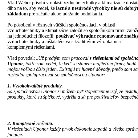
Vlad Weber pôsobí v oblasti vzduchotechniky a klimatizácie dosta
dlho na to, aby vedel, že
lacné a nesúrodé výrobky nie sú dobr
základom
pre začatie alebo udržanie podnikania.
Po pôsobení v rôznych väčších spoločnostiach v oblasti
vzduchotechniky a klimatizácie založil so spoločníkom firmu zalo
na jednoduchej filozofii:
používať výhradne renomované značk
vzduchotechniky a inštalatérstva s kvalitnými výrobkami a
kompletnými riešeniami.
Vlad povedal: „
Už predtým som pracoval
s riešeniami od spoločno
Uponor
, takže som vedel, že keď sa stanem majiteľom firmy, budú
mojou voľbou číslo jeden. Existujú tri hlavné dôvody, prečo som sa
rozhodol spolupracovať so spoločnosťou Uponor:
1. Vysokokvalitné produkty
.
So spoločnosťou Uponor si môžem byť stopercentne istý, že inštal
produkty, ktoré sú špičkové, vydržia a sú pre používateľov bezpečné
2. Komplexné riešenia
.
V riešeniach Uponor každý prvok dokonale zapadá a všetko správ
funguje.