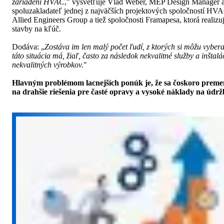
zariadení HVAC
," vysvetľuje Vlad Weber, MEP Design Manager 
spoluzakladateľ jednej z najväčších projektových spoločností HV
Allied Engineers Group a tiež spoločnosti Framapesa, ktorá realizu
stavby na kľúč.
Dodáva: „
Zostáva im len malý počet ľudí, z ktorých si môžu vybera
táto situácia má, žiaľ, často za následok nekvalitné služby a inštalá
nekvalitných výrobkov.
"
Hlavným problémom lacnejších ponúk je, že sa čoskoro preme
na drahšie riešenia pre časté opravy a vysoké náklady na údrž