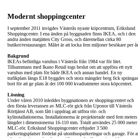
Modernt shoppingcenter
I september 2011 invigdes Västerås nyaste köpcentrum, Erikslund
Shoppingcenter. I ena änden på byggnaden finns IKEA, och i den
andra änden matjätten City Gross, och däremellan cirka 80
butiker/restauranger. Målet är att locka fem miljoner besökare per å
Bakgrund
IKEAs befintliga varuhus i Västerås från 1984 var för litet.
Tillsammans med Ikano Retail togs beslut om att uppföra ett nytt
varuhus med plats för både IKEA och annan handel. En ny
trafikplats längs E18 byggdes och stora mängder berg fick spränga
bort för att ge plats åt det 100 000 kvadratmeter stora köpcentret.
Lösning
Under våren 2010 inleddes byggnationen av shoppingcentret och
den första leveransen av MLC-rör gick från Uponor till Västerås
Rörtjänst AB, som fått i uppdrag att utföra rör- och
kylinstallationerna. Installationerna är projekterade med fem meters
längder i dimensionerna 16-110 mm. Totalt användes 25 000 meter
MLC-rör. Erikslund Shoppingcenter erbjuder 3 500
parkeringsplatser fördelat på utomhusparkeringar och garage. För at