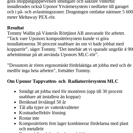
göra shoppingupplevelsen smidigare och säkrare vintertid
installerades också Uponor Ytvärmesystem i nedfarter till garaget
och i på- och avlastningszoner. Dragningen omfattar närmare 5 600
meter Meltaway PEX-rör.
Resultat
Tommy Wallin på Västerås Rörtjänst AB ansvarade för arbetet.
”Tack vare Uponors kompositrörsystem kunde vi göra
installationerna 30 procent snabbare än om vi hade jobbat med
kopparrör”, säger Tommy. ”Det innebär att vi sparade ungefär 4 90
arbetstimmar på att använda Uponors MLC-rör”.
”Dessutom är rören ergonomiskt fördelaktiga att jobba med och de
medför inga heta arbeten", fortsätter Tommy.
Om Uponor Tappvatten- och Radiatorrörsystem MLC
Smidigt att jobba med för montören (upp till 30 procent
snabbare att installera än koppar)
Beräknad livslängd 50 år
Tål alla typer av vattenkvaliteter
Kostnadseffektiv lösning
Rostar inte
Kompositrörets fem lager kombinerar fördelarna med plast
och metallrör