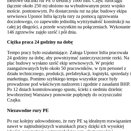
metrowe odcinki rur PE o średnicy 1000 mm. Część rurociągu
(łącznie około 250 m) ułożono na wybudowanym przez wojsko
moście. pontonowym. Po dostarczeniu rur na plac budowy ekipa
serwisowa Uponor Infra łączyła rury za pomocą zgrzewania
doczołowego, co zapewniło jednolitą wytrzymałość konstrukcji na
całej jej długości, a przede wszystkim na połączeniach. Wykonanie
146 zgrzewów zajęło sześć i pół dnia.
Ciężka praca 24 godziny na dobę
Tempo pracy było oszałamiające. Załoga Uponor Infra pracowała
24 godziny na dobę, aby powstrzymać zanieczyszczenie rzeki. Na
plac budowy wysłano sześć ekip serwisowych. W projekt
zaangażowanych było około 50 pracowników, w tym personel z
działu technicznego, produkcji, prefabrykacji, logistyki, sprzedaży 
marketingu. Pomimo szybkiego tempa wszystkie prace były
prowadzone pod właściwym nadzorem i zgodnie z zasadami BHP.
Po 12 dniach kontrolowanego spustu, ścieki z siedmiu dzielnic
lewobrzeżnej Warszawy ponownie popłynęły do oczyszczalni
Czajka.
Niezawodne rury PE
Po raz kolejny udowodniono, że rury PE są idealnym rozwiązanie
nawet w najtrudniejszych warunkach pracy dzięki ich wysokiej