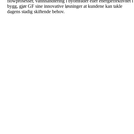
flowprosesser, vannhåndtering i byområder eller energieffektivitet i
bygg, gjør GF sine innovative løsninger at kundene kan takle
dagens stadig skiftende behov.