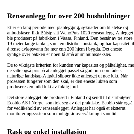
Renseanlegg for over 200 husholdninger
Etter en lang periode med planlegging, søknader om tillatelse og
anbudsfaser, fikk Båtstø sitt WehoPuts 1020 renseanlegg. Anlegget
ble produsert på fabrikken i Vaasa, Finland. Den består av tre store
19 meter lange tanker, samt en distribusjonstank, og har kapasitet til
å rense avløpsvann fra mer enn 200 hjem i bygda. Det eneste
synlige over bakken er noen få små aluminiumsdeksler.
De to viktigste kriterien for kunden var kapasitet og pålitelighet, m
de satte også pris på at anlegget passet så godt inn i områdets
naturlige landskap.Attpåtil slipper ikke anlegget ut noe lukt. Når
prosessen fungerer som den skal, er den eneste lukten som
produseres en mild lukt av fuktig jord.
Det store anlegget ble produsert i Finland og sendt til distributøren
Ecobio AS i Norge, som tok seg av det praktiske. Ecobio står også
for vedlikehold av renseanlegget. Anlegget har også et eksternt
monitoreringssystem som muliggjør overvåkning i sanntid.
Rask og enkel installasjon