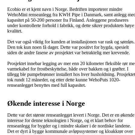
Ecobio er et kjent navn i Norge. Bedriften importerer mindre
WehoMini renseanlegg fra KWH Pipe i Danmark, samt anlegg me
kapasitet på 50-200 personer fra Finland. Anleggene produseres
under kontrollerte forhold i fabrikk, og dette sikrer produktets høye
kvalitet.
Det var også viktig for kunden at installasjonen var rask og sømløs.
Den tok kun noen få dager. Dette var positivt for bygda, spesielt
siden de andre fasene av prosjektet var betraktelig mer krevende.
Prosjektet innebar legging av mer enn 20 kilometer fleksible rør m
varmekabel for frostbeskyttelse, både over bakken og i grøfter. I
tillegg ble pumpebrønner installert hos hver husholdning. Prosjekte
tok rundt 12 måneder, og etter dette kunne WehoPuts 1020-
renseanlegget benyttes med full kapasitet.
Økende interesse i Norge
Dette var det største renseanlegget levert i Norge. Det er en økende
interesse for denne teknologien i Norge, og et klart behov for
renseanlegg for bygder og i mindre skalaer i de nordiske landene.
Det er dyrt å bygge kommunale avløpssystemer og kloakkrør over