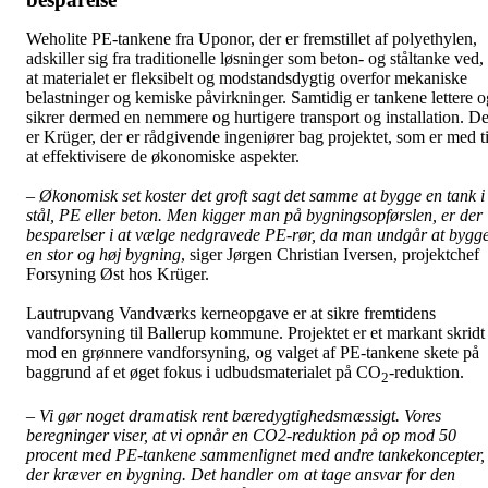
Weholite PE-tankene fra Uponor, der er fremstillet af polyethylen,
adskiller sig fra traditionelle løsninger som beton- og ståltanke ved,
at materialet er fleksibelt og modstandsdygtig overfor mekaniske
belastninger og kemiske påvirkninger. Samtidig er tankene lettere o
sikrer dermed en nemmere og hurtigere transport og installation. De
er Krüger, der er rådgivende ingeniører bag projektet, som er med ti
at effektivisere de økonomiske aspekter.
– Økonomisk set koster det groft sagt det samme at bygge en tank i
stål, PE eller beton. Men kigger man på bygningsopførslen, er der
besparelser i at vælge nedgravede PE-rør, da man undgår at bygg
en stor og høj bygning
, siger Jørgen Christian Iversen, projektchef
Forsyning Øst hos Krüger.
Lautrupvang Vandværks kerneopgave er at sikre fremtidens
vandforsyning til Ballerup kommune. Projektet er et markant skridt
mod en grønnere vandforsyning, og valget af PE-tankene skete på
baggrund af et øget fokus i udbudsmaterialet på CO
-reduktion.
2
– Vi gør noget dramatisk rent bæredygtighedsmæssigt. Vores
beregninger viser, at vi opnår en CO2-reduktion på op mod 50
procent med PE-tankene sammenlignet med andre tankekoncepter,
der kræver en bygning. Det handler om at tage ansvar for den