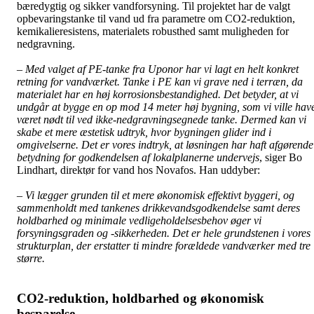
bæredygtig og sikker vandforsyning. Til projektet har de valgt
opbevaringstanke til vand ud fra parametre om CO2-reduktion,
kemikalieresistens, materialets robusthed samt muligheden for
nedgravning.
– Med valget af PE-tanke fra Uponor har vi lagt en helt konkret
retning for vandværket. Tanke i PE kan vi grave ned i terræn, da
materialet har en høj korrosionsbestandighed. Det betyder, at vi
undgår at bygge en op mod 14 meter høj bygning, som vi ville hav
været nødt til ved ikke-nedgravningsegnede tanke. Dermed kan vi
skabe et mere æstetisk udtryk, hvor bygningen glider ind i
omgivelserne. Det er vores indtryk, at løsningen har haft afgørende
betydning for godkendelsen af lokalplanerne undervejs
, siger Bo
Lindhart, direktør for vand hos Novafos. Han uddyber:
– Vi lægger grunden til et mere økonomisk effektivt byggeri, og
sammenholdt med tankenes drikkevandsgodkendelse samt deres
holdbarhed og minimale vedligeholdelsesbehov øger vi
forsyningsgraden og -sikkerheden. Det er hele grundstenen i vores
strukturplan, der erstatter ti mindre forældede vandværker med tre
større.
CO2-reduktion, holdbarhed og økonomisk
besparelse