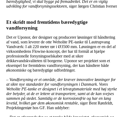
bæredygtighed, vi skal bygge på fremadrettet. Det er en vigtig
udvikling for vandforsyningssektoren
, siger Jørgen Christian Iverse
Et skridt mod fremtidens bæredygtige
vandforsyning
Det er Uponor, der designer og producerer løsninger til håndtering
af vand, som leverer de otte Weholite PE-tanke til Lautrupvang
Vandværk: I alt 220 meter rør i Ø3500 mm. Løsningen er en del af
virksomhedens Flowise-koncept, der har til formål at hjælpe
professionelle forsyningsselskaber med at sikre
drikkevandskvaliteten til borgerne. Uponor ser projektet som et
eksempel for fremtidens vandforsyning, der kan håndtere både
økonomiske og bæredygtige udfordringer.
– Vandforsyning er et område, der kræver innovative løsninger for
at sikre nye standarder for vandforsyningen i Danmark. Vores
Weholite PE-tanke er designet i et letvægtsmateriale med høj styrke
der betyder, at de er lettere at transportere, samt at de kan svejses
sammen på stedet. Samtidig er de korrosionsfrie og har en lang
levetid, hvilket gør dem økonomisk rentable
, siger Bent Rønfeldt,
Projektingeniør hos GF. Han uddyber: