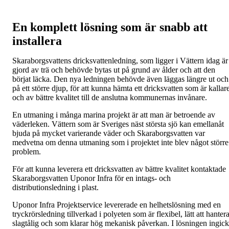
En komplett lösning som är snabb att
installera
Skaraborgsvattens dricksvattenledning, som ligger i Vättern idag är
gjord av trä och behövde bytas ut på grund av ålder och att den
börjat läcka. Den nya ledningen behövde även läggas längre ut och
på ett större djup, för att kunna hämta ett dricksvatten som är kallar
och av bättre kvalitet till de anslutna kommunernas invånare.
En utmaning i många marina projekt är att man är betroende av
väderleken. Vättern som är Sveriges näst största sjö kan emellanåt
bjuda på mycket varierande väder och Skaraborgsvatten var
medvetna om denna utmaning som i projektet inte blev något större
problem.
För att kunna leverera ett dricksvatten av bättre kvalitet kontaktade
Skaraborgsvatten Uponor Infra för en intags- och
distributionsledning i plast.
Uponor Infra Projektservice levererade en helhetslösning med en
tryckrörsledning tillverkad i polyeten som är flexibel, lätt att hantera
slagtålig och som klarar hög mekanisk påverkan. I lösningen ingick