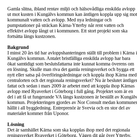
Gamla slitna, ibland rentav miljö och hälsovådliga enskilda avlopp
ut mot kusten i Kungälvs kommun kan äntligen koppla upp sig mot
kommunalt vatten och avlopp. Med nya ledningar och
pumpstationer på sträckan Kärna-Ytterby når rent vatten och
effektivt avlopp långt ut i kommunen. Ett stort projekt som ska
fortsätta längs kustzonen.
Bakgrund
I minst 20 års tid har avloppshanteringen ställt till problem i Kärna i
Kungälvs kommun. Antalet bristfälliga enskilda avlopp har bara
ökat samtidigt som beslutsfattarna inte kunnat komma överens om
en lösning. Skulle man riva det gamla reningsverket och bygga ett
nytt eller satsa på överföringsledningar och koppla ihop Kärna med
centralorten och det regionala reningsverket? Nu är beslutet äntlige
fattat och sedan i mars 2009 är arbetet med att koppla ihop Kärnas
avlopp med Ryaverket i Göteborg i full gång. Projektet som är en
del i att få ut fungerande VA längs kustzonen är beställt av Kungäl
kommun. Projekteringen gjordes av Nor Consult medan kommune
hållit i all byggledning. Entreprenör är Svevia och en stor del av
materialet kommer från Uponor.
Lösning
Det är samhället Kärna som ska kopplas ihop med det regionala
reningsverket Ryaverket i Göteborg. Vägen dit går över Ytterby,