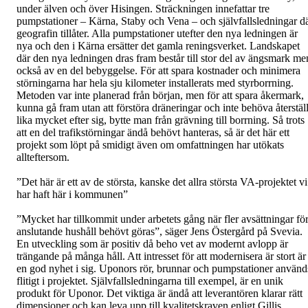
under älven och över Hisingen. Sträckningen innefattar tre
pumpstationer – Kärna, Staby och Vena – och självfallsledningar d
geografin tillåter. Alla pumpstationer utefter den nya ledningen är
nya och den i Kärna ersätter det gamla reningsverket. Landskapet
där den nya ledningen dras fram består till stor del av ängsmark me
också av en del bebyggelse. För att spara kostnader och minimera
störningarna har hela sju kilometer installerats med styrborrning.
Metoden var inte planerad från början, men för att spara åkermark,
kunna gå fram utan att förstöra dräneringar och inte behöva återstäl
lika mycket efter sig, bytte man från grävning till borrning. Så trots
att en del trafikstörningar ändå behövt hanteras, så är det här ett
projekt som löpt på smidigt även om omfattningen har utökats
allteftersom.
”Det här är ett av de största, kanske det allra största VA-projektet vi
har haft här i kommunen”
”Mycket har tillkommit under arbetets gång när fler avsättningar fö
anslutande hushåll behövt göras”, säger Jens Östergård på Svevia.
En utveckling som är positiv då beho vet av modernt avlopp är
trängande på många håll. Att intresset för att modernisera är stort är
en god nyhet i sig. Uponors rör, brunnar och pumpstationer använd
flitigt i projektet. Självfallsledningarna till exempel, är en unik
produkt för Uponor. Det viktiga är ändå att leverantören klarar rätt
dimensioner och kan leva upp till kvalitetskraven enligt Gillis